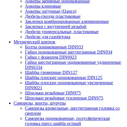
Анкеры забивные оцинкованные
Анкеры клиновые
Анкеры латунные (Цанга)
Дюбель-гвозди пластиковые
Заклепки комбинированные алюминиевые
Заклепки с внутренней резьбой
Дюбели универсальные, пластиковые
Дюбели для газобетона
Метрический крепеж
Болты оцинкованные DIN933
Гайки оцинкованные шестигранные DIN934
Гайки с фланцем DIN6923
Гайки шестигранные оцинкованные удлиненные
DIN6334
Шайбы гроверные DIN127
Шайбы плоские оцинкованные DIN125
Шайбы плоские оцинкованные увеличенные
DIN9021
Шпильки резьбовые DIN975
Шпильки резьбовые усиленные DIN975
Саморезы, винты, шурупы
Саморезы кровельные, шестигранная головка со
сверлом
Саморезы оцинкованные, полусферическая
головка пресс-шайба острый