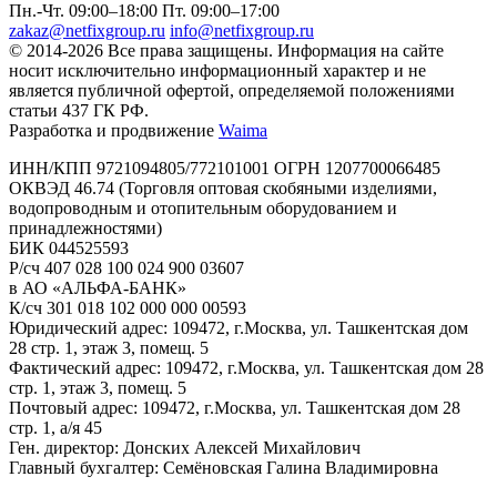
Пн.-Чт. 09:00–18:00
Пт. 09:00–17:00
zakaz@netfixgroup.ru
info@netfixgroup.ru
© 2014-2026 Все права защищены. Информация на сайте
носит исключительно информационный характер и не
является публичной офертой, определяемой положениями
статьи 437 ГК РФ.
Разработка и продвижение
Waima
ИНН/КПП 9721094805/772101001 ОГРН 1207700066485
ОКВЭД 46.74 (Торговля оптовая скобяными изделиями,
водопроводным и отопительным оборудованием и
принадлежностями)
БИК 044525593
Р/сч 407 028 100 024 900 03607
в АО «АЛЬФА-БАНК»
К/сч 301 018 102 000 000 00593
Юридический адрес: 109472, г.Москва, ул. Ташкентская дом
28 стр. 1, этаж 3, помещ. 5
Фактический адрес: 109472, г.Москва, ул. Ташкентская дом 28
стр. 1, этаж 3, помещ. 5
Почтовый адрес: 109472, г.Москва, ул. Ташкентская дом 28
стр. 1, а/я 45
Ген. директор: Донских Алексей Михайлович
Главный бухгалтер: Семёновская Галина Владимировна