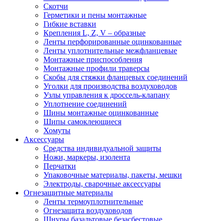
Скотчи
Герметики и пены монтажные
Гибкие вставки
Крепления L, Z, V – образные
Ленты перфорированные оцинкованные
Ленты уплотнительные межфланцевые
Монтажные приспособления
Монтажные профили траверсы
Скобы для стяжки фланцевых соединений
Уголки для производства воздуховодов
Узлы управления к дроссель-клапану
Уплотнение соединений
Шины монтажные оцинкованные
Шипы самоклеющиеся
Хомуты
Аксессуары
Средства индивидуальной защиты
Ножи, маркеры, изолента
Перчатки
Упаковочные материалы, пакеты, мешки
Электроды, сварочные аксессуары
Огнезащитные материалы
Ленты термоуплотнительные
Огнезащита воздуховодов
Шнуры базальтовые безасбестовые