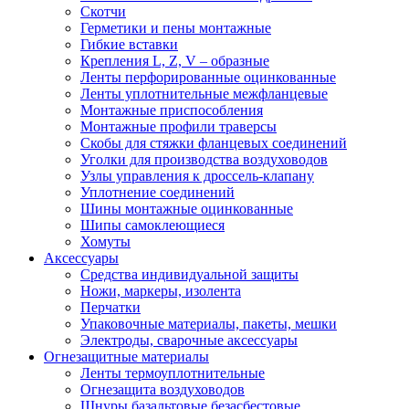
Скотчи
Герметики и пены монтажные
Гибкие вставки
Крепления L, Z, V – образные
Ленты перфорированные оцинкованные
Ленты уплотнительные межфланцевые
Монтажные приспособления
Монтажные профили траверсы
Скобы для стяжки фланцевых соединений
Уголки для производства воздуховодов
Узлы управления к дроссель-клапану
Уплотнение соединений
Шины монтажные оцинкованные
Шипы самоклеющиеся
Хомуты
Аксессуары
Средства индивидуальной защиты
Ножи, маркеры, изолента
Перчатки
Упаковочные материалы, пакеты, мешки
Электроды, сварочные аксессуары
Огнезащитные материалы
Ленты термоуплотнительные
Огнезащита воздуховодов
Шнуры базальтовые безасбестовые