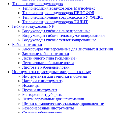
Теплоизоляция воздуховодов
Теплоизоляция воздуховодов Магнофлекс
Теплоизоляция воздуховодов ПЕНОФОЛ
Теплоизоляционные воздуховодов РУ-ФЛЕКС
Теплоизоляция воздуховодов ТИЛИТ
Гибкие воздуховоды NF
Воздуховоды гибкие неизолированные
Воздуховоды гибкие теплозвукоизолированные
Воздуховоды гибкие теплоизолированные
Кабельные лотки
Аксессуары универсальные для листовых и лестни
Замковые кабельные лотки
Лестничного типа (усиленные)
Лестничные кабельные лотки
Листовые кабельные лотки
Инструменты и расходные материалы к нему
Инструменты для зачистки и обжима
Насадки к инструменту
Ножницы
Прочий инструмент
Болторезы и труборезы
Ленты абразивные для шлифмашин
Щетки металлические, стальные, проволочные
Резьбонарезные инструменты
Силовое оборудование