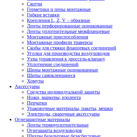
Скотчи
Герметики и пены монтажные
Гибкие вставки
Крепления L, Z, V – образные
Ленты перфорированные оцинкованные
Ленты уплотнительные межфланцевые
Монтажные приспособления
Монтажные профили траверсы
Скобы для стяжки фланцевых соединений
Уголки для производства воздуховодов
Узлы управления к дроссель-клапану
Уплотнение соединений
Шины монтажные оцинкованные
Шипы самоклеющиеся
Хомуты
Аксессуары
Средства индивидуальной защиты
Ножи, маркеры, изолента
Перчатки
Упаковочные материалы, пакеты, мешки
Электроды, сварочные аксессуары
Огнезащитные материалы
Ленты термоуплотнительные
Огнезащита воздуховодов
Шнуры базальтовые безасбестовые