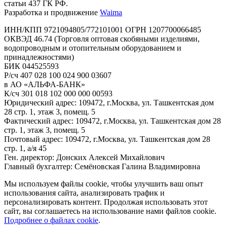
статьи 437 ГК РФ.
Разработка и продвижение
Waima
ИНН/КПП 9721094805/772101001 ОГРН 1207700066485
ОКВЭД 46.74 (Торговля оптовая скобяными изделиями,
водопроводным и отопительным оборудованием и
принадлежностями)
БИК 044525593
Р/сч 407 028 100 024 900 03607
в АО «АЛЬФА-БАНК»
К/сч 301 018 102 000 000 00593
Юридический адрес: 109472, г.Москва, ул. Ташкентская дом
28 стр. 1, этаж 3, помещ. 5
Фактический адрес: 109472, г.Москва, ул. Ташкентская дом 28
стр. 1, этаж 3, помещ. 5
Почтовый адрес: 109472, г.Москва, ул. Ташкентская дом 28
стр. 1, а/я 45
Ген. директор: Донских Алексей Михайлович
Главный бухгалтер: Семёновская Галина Владимировна
Мы используем файлы cookie, чтобы улучшить ваш опыт
использования сайта, анализировать трафик и
персонализировать контент. Продолжая использовать этот
сайт, вы соглашаетесь на использование нами файлов cookie.
Подробнее о файлах cookie
.