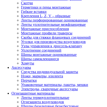
Скотчи
Герметики и пены монтажные
Гибкие вставки
Крепления L, Z, V – образные
Ленты перфорированные оцинкованные
Ленты уплотнительные межфланцевые
Монтажные приспособления
Монтажные профили траверсы
Скобы для стяжки фланцевых соединений
Уголки для производства воздуховодов
Узлы управления к дроссель-клапану
Уплотнение соединений
Шины монтажные оцинкованные
Шипы самоклеющиеся
Хомуты
Аксессуары
Средства индивидуальной защиты
Ножи, маркеры, изолента
Перчатки
Упаковочные материалы, пакеты, мешки
Электроды, сварочные аксессуары
Огнезащитные материалы
Ленты термоуплотнительные
Огнезащита воздуховодов
Шнуры базальтовые безасбестовые