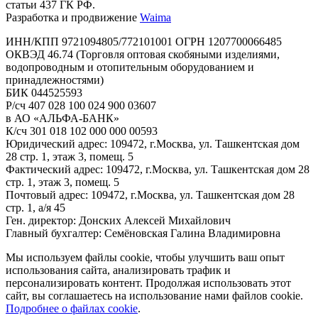
статьи 437 ГК РФ.
Разработка и продвижение
Waima
ИНН/КПП 9721094805/772101001 ОГРН 1207700066485
ОКВЭД 46.74 (Торговля оптовая скобяными изделиями,
водопроводным и отопительным оборудованием и
принадлежностями)
БИК 044525593
Р/сч 407 028 100 024 900 03607
в АО «АЛЬФА-БАНК»
К/сч 301 018 102 000 000 00593
Юридический адрес: 109472, г.Москва, ул. Ташкентская дом
28 стр. 1, этаж 3, помещ. 5
Фактический адрес: 109472, г.Москва, ул. Ташкентская дом 28
стр. 1, этаж 3, помещ. 5
Почтовый адрес: 109472, г.Москва, ул. Ташкентская дом 28
стр. 1, а/я 45
Ген. директор: Донских Алексей Михайлович
Главный бухгалтер: Семёновская Галина Владимировна
Мы используем файлы cookie, чтобы улучшить ваш опыт
использования сайта, анализировать трафик и
персонализировать контент. Продолжая использовать этот
сайт, вы соглашаетесь на использование нами файлов cookie.
Подробнее о файлах cookie
.