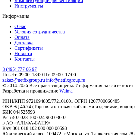
Комплектующие для вентиляции
Инструменты
Информация
О нас
Условия сотрудничества
Оплата
Доставка
Сертификаты
Новости
Контакты
8 (495) 777 66 97
Пн.-Чт. 09:00–18:00
Пт. 09:00–17:00
zakaz@netfixgroup.ru
info@netfixgroup.ru
© 2014-2026 Все права защищены. Информация на сайте носит
Разработка и продвижение
Waima
ИНН/КПП 9721094805/772101001 ОГРН 1207700066485
ОКВЭД 46.74 (Торговля оптовая скобяными изделиями, водоп
БИК 044525593
Р/сч 407 028 100 024 900 03607
в АО «АЛЬФА-БАНК»
К/сч 301 018 102 000 000 00593
Юридический адрес: 109472, г.Москва, ул. Ташкентская дом 28 с