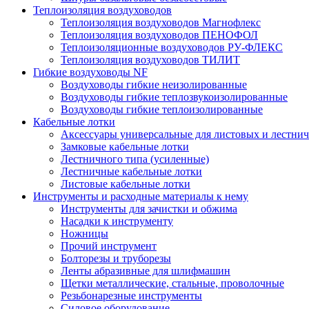
Теплоизоляция воздуховодов
Теплоизоляция воздуховодов Магнофлекс
Теплоизоляция воздуховодов ПЕНОФОЛ
Теплоизоляционные воздуховодов РУ-ФЛЕКС
Теплоизоляция воздуховодов ТИЛИТ
Гибкие воздуховоды NF
Воздуховоды гибкие неизолированные
Воздуховоды гибкие теплозвукоизолированные
Воздуховоды гибкие теплоизолированные
Кабельные лотки
Аксессуары универсальные для листовых и лестни
Замковые кабельные лотки
Лестничного типа (усиленные)
Лестничные кабельные лотки
Листовые кабельные лотки
Инструменты и расходные материалы к нему
Инструменты для зачистки и обжима
Насадки к инструменту
Ножницы
Прочий инструмент
Болторезы и труборезы
Ленты абразивные для шлифмашин
Щетки металлические, стальные, проволочные
Резьбонарезные инструменты
Силовое оборудование