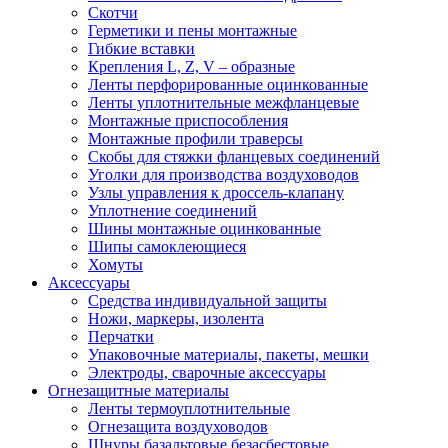
Скотчи
Герметики и пены монтажные
Гибкие вставки
Крепления L, Z, V – образные
Ленты перфорированные оцинкованные
Ленты уплотнительные межфланцевые
Монтажные приспособления
Монтажные профили траверсы
Скобы для стяжки фланцевых соединений
Уголки для производства воздуховодов
Узлы управления к дроссель-клапану
Уплотнение соединений
Шины монтажные оцинкованные
Шипы самоклеющиеся
Хомуты
Аксессуары
Средства индивидуальной защиты
Ножи, маркеры, изолента
Перчатки
Упаковочные материалы, пакеты, мешки
Электроды, сварочные аксессуары
Огнезащитные материалы
Ленты термоуплотнительные
Огнезащита воздуховодов
Шнуры базальтовые безасбестовые