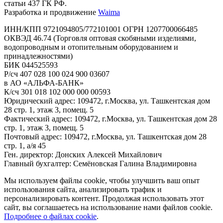
статьи 437 ГК РФ.
Разработка и продвижение
Waima
ИНН/КПП 9721094805/772101001 ОГРН 1207700066485
ОКВЭД 46.74 (Торговля оптовая скобяными изделиями,
водопроводным и отопительным оборудованием и
принадлежностями)
БИК 044525593
Р/сч 407 028 100 024 900 03607
в АО «АЛЬФА-БАНК»
К/сч 301 018 102 000 000 00593
Юридический адрес: 109472, г.Москва, ул. Ташкентская дом
28 стр. 1, этаж 3, помещ. 5
Фактический адрес: 109472, г.Москва, ул. Ташкентская дом 28
стр. 1, этаж 3, помещ. 5
Почтовый адрес: 109472, г.Москва, ул. Ташкентская дом 28
стр. 1, а/я 45
Ген. директор: Донских Алексей Михайлович
Главный бухгалтер: Семёновская Галина Владимировна
Мы используем файлы cookie, чтобы улучшить ваш опыт
использования сайта, анализировать трафик и
персонализировать контент. Продолжая использовать этот
сайт, вы соглашаетесь на использование нами файлов cookie.
Подробнее о файлах cookie
.