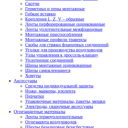
Скотчи
Герметики и пены монтажные
Гибкие вставки
Крепления L, Z, V – образные
Ленты перфорированные оцинкованные
Ленты уплотнительные межфланцевые
Монтажные приспособления
Монтажные профили траверсы
Скобы для стяжки фланцевых соединений
Уголки для производства воздуховодов
Узлы управления к дроссель-клапану
Уплотнение соединений
Шины монтажные оцинкованные
Шипы самоклеющиеся
Хомуты
Аксессуары
Средства индивидуальной защиты
Ножи, маркеры, изолента
Перчатки
Упаковочные материалы, пакеты, мешки
Электроды, сварочные аксессуары
Огнезащитные материалы
Ленты термоуплотнительные
Огнезащита воздуховодов
Шнуры базальтовые безасбестовые