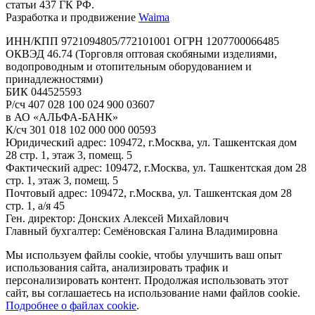
статьи 437 ГК РФ.
Разработка и продвижение
Waima
ИНН/КПП 9721094805/772101001 ОГРН 1207700066485
ОКВЭД 46.74 (Торговля оптовая скобяными изделиями,
водопроводным и отопительным оборудованием и
принадлежностями)
БИК 044525593
Р/сч 407 028 100 024 900 03607
в АО «АЛЬФА-БАНК»
К/сч 301 018 102 000 000 00593
Юридический адрес: 109472, г.Москва, ул. Ташкентская дом
28 стр. 1, этаж 3, помещ. 5
Фактический адрес: 109472, г.Москва, ул. Ташкентская дом 28
стр. 1, этаж 3, помещ. 5
Почтовый адрес: 109472, г.Москва, ул. Ташкентская дом 28
стр. 1, а/я 45
Ген. директор: Донских Алексей Михайлович
Главный бухгалтер: Семёновская Галина Владимировна
Мы используем файлы cookie, чтобы улучшить ваш опыт
использования сайта, анализировать трафик и
персонализировать контент. Продолжая использовать этот
сайт, вы соглашаетесь на использование нами файлов cookie.
Подробнее о файлах cookie
.