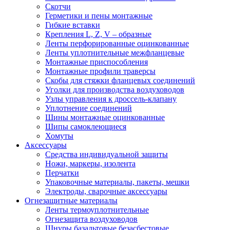
Скотчи
Герметики и пены монтажные
Гибкие вставки
Крепления L, Z, V – образные
Ленты перфорированные оцинкованные
Ленты уплотнительные межфланцевые
Монтажные приспособления
Монтажные профили траверсы
Скобы для стяжки фланцевых соединений
Уголки для производства воздуховодов
Узлы управления к дроссель-клапану
Уплотнение соединений
Шины монтажные оцинкованные
Шипы самоклеющиеся
Хомуты
Аксессуары
Средства индивидуальной защиты
Ножи, маркеры, изолента
Перчатки
Упаковочные материалы, пакеты, мешки
Электроды, сварочные аксессуары
Огнезащитные материалы
Ленты термоуплотнительные
Огнезащита воздуховодов
Шнуры базальтовые безасбестовые