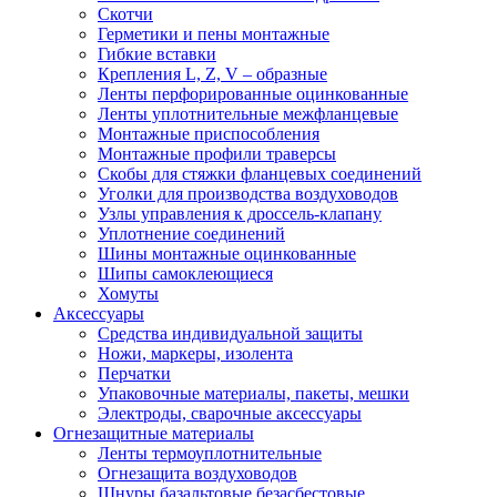
Скотчи
Герметики и пены монтажные
Гибкие вставки
Крепления L, Z, V – образные
Ленты перфорированные оцинкованные
Ленты уплотнительные межфланцевые
Монтажные приспособления
Монтажные профили траверсы
Скобы для стяжки фланцевых соединений
Уголки для производства воздуховодов
Узлы управления к дроссель-клапану
Уплотнение соединений
Шины монтажные оцинкованные
Шипы самоклеющиеся
Хомуты
Аксессуары
Средства индивидуальной защиты
Ножи, маркеры, изолента
Перчатки
Упаковочные материалы, пакеты, мешки
Электроды, сварочные аксессуары
Огнезащитные материалы
Ленты термоуплотнительные
Огнезащита воздуховодов
Шнуры базальтовые безасбестовые