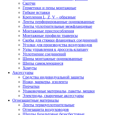
Скотчи
Герметики и пены монтажные
Гибкие вставки
Крепления L, Z, V – образные
Ленты перфорированные оцинкованные
Ленты уплотнительные межфланцевые
Монтажные приспособления
Монтажные профили траверсы
Скобы для стяжки фланцевых соединений
Уголки для производства воздуховодов
Узлы управления к дроссель-клапану
Уплотнение соединений
Шины монтажные оцинкованные
Шипы самоклеющиеся
Хомуты
Аксессуары
Средства индивидуальной защиты
Ножи, маркеры, изолента
Перчатки
Упаковочные материалы, пакеты, мешки
Электроды, сварочные аксессуары
Огнезащитные материалы
Ленты термоуплотнительные
Огнезащита воздуховодов
Шнуры базальтовые безасбестовые