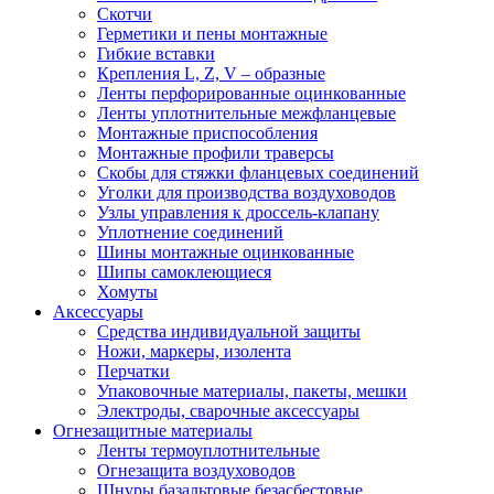
Скотчи
Герметики и пены монтажные
Гибкие вставки
Крепления L, Z, V – образные
Ленты перфорированные оцинкованные
Ленты уплотнительные межфланцевые
Монтажные приспособления
Монтажные профили траверсы
Скобы для стяжки фланцевых соединений
Уголки для производства воздуховодов
Узлы управления к дроссель-клапану
Уплотнение соединений
Шины монтажные оцинкованные
Шипы самоклеющиеся
Хомуты
Аксессуары
Средства индивидуальной защиты
Ножи, маркеры, изолента
Перчатки
Упаковочные материалы, пакеты, мешки
Электроды, сварочные аксессуары
Огнезащитные материалы
Ленты термоуплотнительные
Огнезащита воздуховодов
Шнуры базальтовые безасбестовые