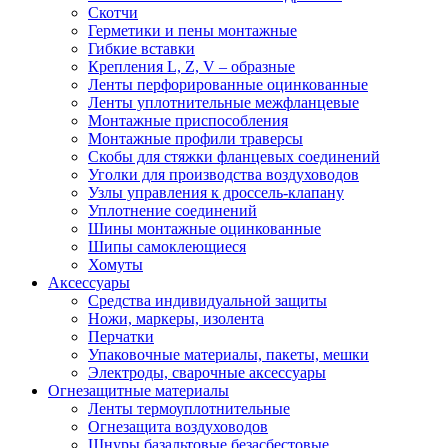
Скотчи
Герметики и пены монтажные
Гибкие вставки
Крепления L, Z, V – образные
Ленты перфорированные оцинкованные
Ленты уплотнительные межфланцевые
Монтажные приспособления
Монтажные профили траверсы
Скобы для стяжки фланцевых соединений
Уголки для производства воздуховодов
Узлы управления к дроссель-клапану
Уплотнение соединений
Шины монтажные оцинкованные
Шипы самоклеющиеся
Хомуты
Аксессуары
Средства индивидуальной защиты
Ножи, маркеры, изолента
Перчатки
Упаковочные материалы, пакеты, мешки
Электроды, сварочные аксессуары
Огнезащитные материалы
Ленты термоуплотнительные
Огнезащита воздуховодов
Шнуры базальтовые безасбестовые