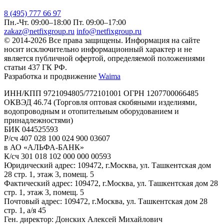
8 (495) 777 66 97
Пн.-Чт. 09:00–18:00
Пт. 09:00–17:00
zakaz@netfixgroup.ru
info@netfixgroup.ru
© 2014-2026 Все права защищены. Информация на сайте
носит исключительно информационный характер и не
является публичной офертой, определяемой положениями
статьи 437 ГК РФ.
Разработка и продвижение
Waima
ИНН/КПП 9721094805/772101001 ОГРН 1207700066485
ОКВЭД 46.74 (Торговля оптовая скобяными изделиями,
водопроводным и отопительным оборудованием и
принадлежностями)
БИК 044525593
Р/сч 407 028 100 024 900 03607
в АО «АЛЬФА-БАНК»
К/сч 301 018 102 000 000 00593
Юридический адрес: 109472, г.Москва, ул. Ташкентская дом
28 стр. 1, этаж 3, помещ. 5
Фактический адрес: 109472, г.Москва, ул. Ташкентская дом 28
стр. 1, этаж 3, помещ. 5
Почтовый адрес: 109472, г.Москва, ул. Ташкентская дом 28
стр. 1, а/я 45
Ген. директор: Донских Алексей Михайлович