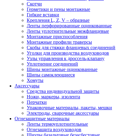
Скотчи
Герметики и пены монтажные
Гибкие вставки
Крепления L, Z, V – образные
Ленты перфорированные оцинкованные
Ленты уплотнительные межфланцевые
Монтажные приспособления
Монтажные профили траверсы
Скобы для стяжки фланцевых соединений
Уголки для производства воздуховодов
Узлы управления к дроссель-клапану
Уплотнение соединений
Шины монтажные оцинкованные
Шипы самоклеющиеся
Хомуты
Аксессуары
Средства индивидуальной защиты
Ножи, маркеры, изолента
Перчатки
Упаковочные материалы, пакеты, мешки
Электроды, сварочные аксессуары
Огнезащитные материалы
Ленты термоуплотнительные
Огнезащита воздуховодов
Шнуры базальтовые безасбестовые