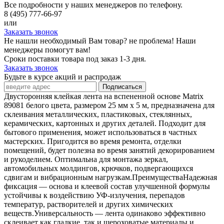
Все подробности у наших менеджеров по телефону.
8 (495) 777-66-97
или
Заказать звонок
Не нашли необходимый Вам товар? не проблема! Наши
менеджеры помогут вам!
Сроки поставки товара под заказ 1-3 дня.
Заказать звонок
Будьте в курсе акций и распродаж
Подписаться
Двусторонняя клейкая лента на вспененной основе Matrix
89081 белого цвета, размером 25 мм х 5 м, предназначена для
склеивания металлических, пластиковых, стеклянных,
керамических, картонных и других деталей. Подходит для
бытового применения, может использоваться в частных
мастерских. Пригодится во время ремонта, отделки
помещений, будет полезна во время занятий декорированием
и рукоделием. Оптимальна для монтажа зеркал,
автомобильных молдингов, крючков, подвергающихся
сдвигам и вибрационным нагрузкам.ПреимуществаНадежная
фиксация — основа и клеевой состав улучшенной формулы
устойчивы к воздействию УФ-излучения, перепадов
температур, растворителей и других химических
веществ.Универсальность — лента одинаково эффективно
склеивает как гладкие, так и шероховатые материалы и