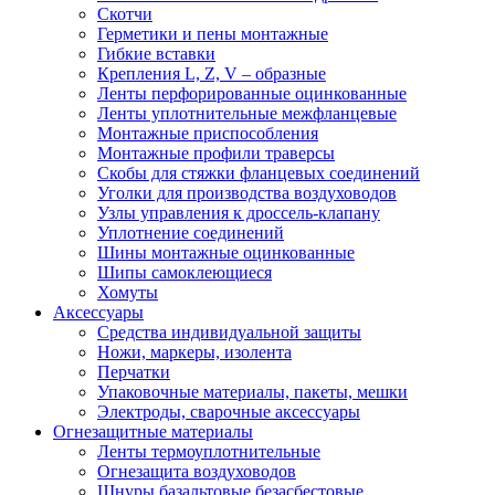
Скотчи
Герметики и пены монтажные
Гибкие вставки
Крепления L, Z, V – образные
Ленты перфорированные оцинкованные
Ленты уплотнительные межфланцевые
Монтажные приспособления
Монтажные профили траверсы
Скобы для стяжки фланцевых соединений
Уголки для производства воздуховодов
Узлы управления к дроссель-клапану
Уплотнение соединений
Шины монтажные оцинкованные
Шипы самоклеющиеся
Хомуты
Аксессуары
Средства индивидуальной защиты
Ножи, маркеры, изолента
Перчатки
Упаковочные материалы, пакеты, мешки
Электроды, сварочные аксессуары
Огнезащитные материалы
Ленты термоуплотнительные
Огнезащита воздуховодов
Шнуры базальтовые безасбестовые