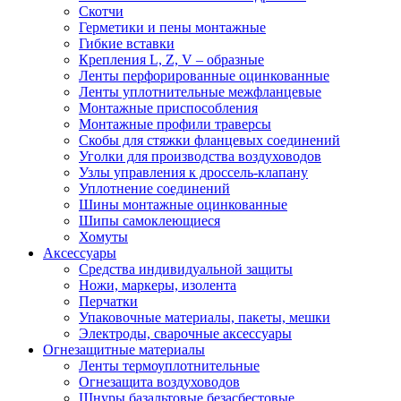
Скотчи
Герметики и пены монтажные
Гибкие вставки
Крепления L, Z, V – образные
Ленты перфорированные оцинкованные
Ленты уплотнительные межфланцевые
Монтажные приспособления
Монтажные профили траверсы
Скобы для стяжки фланцевых соединений
Уголки для производства воздуховодов
Узлы управления к дроссель-клапану
Уплотнение соединений
Шины монтажные оцинкованные
Шипы самоклеющиеся
Хомуты
Аксессуары
Средства индивидуальной защиты
Ножи, маркеры, изолента
Перчатки
Упаковочные материалы, пакеты, мешки
Электроды, сварочные аксессуары
Огнезащитные материалы
Ленты термоуплотнительные
Огнезащита воздуховодов
Шнуры базальтовые безасбестовые