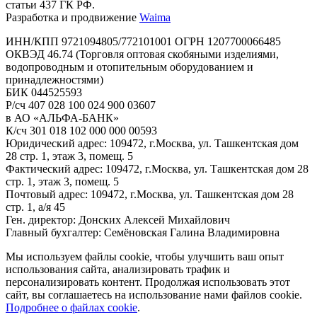
статьи 437 ГК РФ.
Разработка и продвижение
Waima
ИНН/КПП 9721094805/772101001 ОГРН 1207700066485
ОКВЭД 46.74 (Торговля оптовая скобяными изделиями,
водопроводным и отопительным оборудованием и
принадлежностями)
БИК 044525593
Р/сч 407 028 100 024 900 03607
в АО «АЛЬФА-БАНК»
К/сч 301 018 102 000 000 00593
Юридический адрес: 109472, г.Москва, ул. Ташкентская дом
28 стр. 1, этаж 3, помещ. 5
Фактический адрес: 109472, г.Москва, ул. Ташкентская дом 28
стр. 1, этаж 3, помещ. 5
Почтовый адрес: 109472, г.Москва, ул. Ташкентская дом 28
стр. 1, а/я 45
Ген. директор: Донских Алексей Михайлович
Главный бухгалтер: Семёновская Галина Владимировна
Мы используем файлы cookie, чтобы улучшить ваш опыт
использования сайта, анализировать трафик и
персонализировать контент. Продолжая использовать этот
сайт, вы соглашаетесь на использование нами файлов cookie.
Подробнее о файлах cookie
.