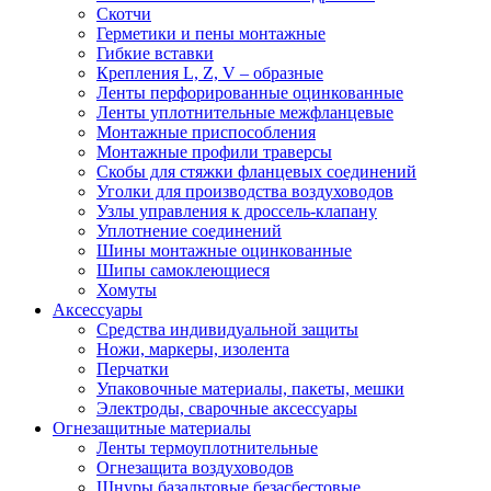
Скотчи
Герметики и пены монтажные
Гибкие вставки
Крепления L, Z, V – образные
Ленты перфорированные оцинкованные
Ленты уплотнительные межфланцевые
Монтажные приспособления
Монтажные профили траверсы
Скобы для стяжки фланцевых соединений
Уголки для производства воздуховодов
Узлы управления к дроссель-клапану
Уплотнение соединений
Шины монтажные оцинкованные
Шипы самоклеющиеся
Хомуты
Аксессуары
Средства индивидуальной защиты
Ножи, маркеры, изолента
Перчатки
Упаковочные материалы, пакеты, мешки
Электроды, сварочные аксессуары
Огнезащитные материалы
Ленты термоуплотнительные
Огнезащита воздуховодов
Шнуры базальтовые безасбестовые