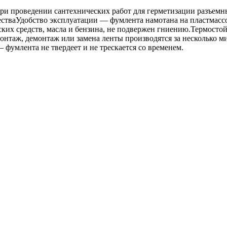
при проведении сантехнических работ для герметизации разъем
естваУдобство эксплуатации — фумлента намотана на пластмас
ских средств, масла и бензина, не подвержен гниению.Термост
монтаж, демонтаж или замена ленты производятся за несколько 
 фумлента не твердеет и не трескается со временем.