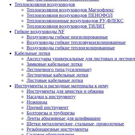
Теплоизоляция воздуховодов
Теплоизоляция воздуховодов Магнофлекс
Теплоизоляция воздуховодов ПЕНОФОЛ
Теплоизоляционные воздуховодов РУ-ФЛЕКС
Теплоизоляция воздуховодов ТИЛИТ
Гибкие воздуховоды NF
Воздуховоды гибкие неизолированные
Воздуховоды гибкие теплозвукоизолированные
Воздуховоды гибкие теплоизолированные
Кабельные лотки
Аксессуары универсальные для листовых и лестни
Замковые кабельные лотки
Лестничного типа (усиленные)
Лестничные кабельные лотки
Листовые кабельные лотки
Инструменты и расходные материалы к нему
Инструменты для зачистки и обжима
Насадки к инструменту
Ножницы
Прочий инструмент
Болторезы и труборезы
Ленты абразивные для шлифмашин
Щетки металлические, стальные, проволочные
Резьбонарезные инструменты
Силовое оборудование