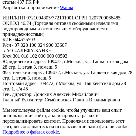
статьи 437 ГК РФ.
Разработка и продвижение
Waima
ИНН/КПП 9721094805/772101001 ОГРН 1207700066485
ОКВЭД 46.74 (Торговля оптовая скобяными изделиями,
водопроводным и отопительным оборудованием и
принадлежностями)
БИК 044525593
Р/сч 407 028 100 024 900 03607
в АО «АЛЬФА-БАНК»
К/сч 301 018 102 000 000 00593
Юридический адрес: 109472, г.Москва, ул. Ташкентская дом
28 стр. 1, этаж 3, помещ. 5
Фактический адрес: 109472, г.Москва, ул. Ташкентская дом 28
стр. 1, этаж 3, помещ. 5
Почтовый адрес: 109472, г.Москва, ул. Ташкентская дом 28
стр. 1, а/я 45
Ген. директор: Донских Алексей Михайлович
Главный бухгалтер: Семёновская Галина Владимировна
Мы используем файлы cookie, чтобы улучшить ваш опыт
использования сайта, анализировать трафик и
персонализировать контент. Продолжая использовать этот
сайт, вы соглашаетесь на использование нами файлов cookie.
Подробнее о файлах cookie
.