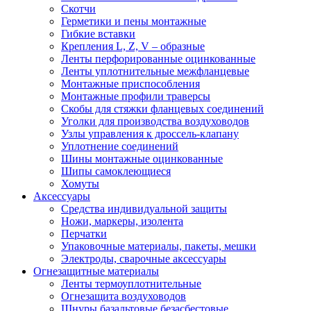
Скотчи
Герметики и пены монтажные
Гибкие вставки
Крепления L, Z, V – образные
Ленты перфорированные оцинкованные
Ленты уплотнительные межфланцевые
Монтажные приспособления
Монтажные профили траверсы
Скобы для стяжки фланцевых соединений
Уголки для производства воздуховодов
Узлы управления к дроссель-клапану
Уплотнение соединений
Шины монтажные оцинкованные
Шипы самоклеющиеся
Хомуты
Аксессуары
Средства индивидуальной защиты
Ножи, маркеры, изолента
Перчатки
Упаковочные материалы, пакеты, мешки
Электроды, сварочные аксессуары
Огнезащитные материалы
Ленты термоуплотнительные
Огнезащита воздуховодов
Шнуры базальтовые безасбестовые