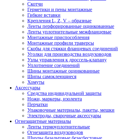
Скотчи
Герметики и пены монтажные
Гибкие вставки
Крепления L, Z, V – образные
Ленты перфорированные оцинкованные
Ленты уплотнительные межфланцевые
Монтажные приспособления
Монтажные профили траверсы
Скобы для стяжки фланцевых соединений
Уголки для производства воздуховодов
Узлы управления к дроссель-клапану
Уплотнение соединений
Шины монтажные оцинкованные
Шипы самоклеющиеся
Хомуты
Аксессуары
Средства индивидуальной защиты
Ножи, маркеры, изолента
Перчатки
Упаковочные материалы, пакеты, мешки
Электроды, сварочные аксессуары
Огнезащитные материалы
Ленты термоуплотнительные
Огнезащита воздуховодов
Шнуры базальтовые безасбестовые