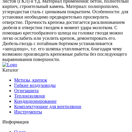
листов (ГКЛ) и т.д. Материал применения: бетон, полнотелый
кирпич, строительный камень. Материал: полипропилен,
углеродистая сталь с цинковым покрытием. Особенности: для
установки необходимо предварительно просверлить
отверстие. Прочность крепежа достигается расклиниванием
дюбеля в отверстии гвоздем в момент удара молотком. С
помощью крестообразного шлица на головке гвоздя можно
легко ослабить или усилить крепеж, демонтировать его.
Дюбель-гвоздь с потайным бортиком устанавливается
«заподлицо», т.е. его шляпка утапливается, благодаря чему
возможно производить крепежные работы без последующего
выравнивания поверхности.
Каталог
Метизы, крепеж
Гибкие воздуховоды
Огнезащита
Теплоизоляция
Кондиционирование
Комплектующие для вентиляции
Инструменты
Информация
О нас