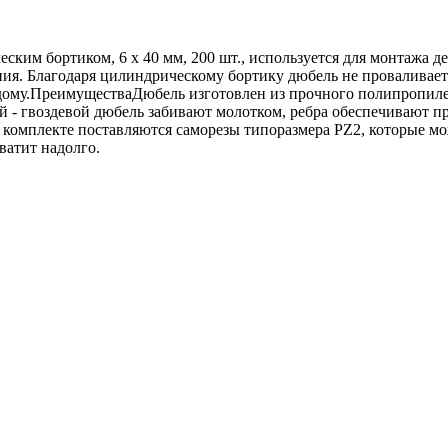
им бортиком, 6 х 40 мм, 200 шт., используется для монтажа де
ия. Благодаря цилиндрическому бортику дюбель не проваливаетс
 дому.ПреимуществаДюбель изготовлен из прочного полипропилен
й - гвоздевой дюбель забивают молотком, ребра обеспечивают 
В комплекте поставляются саморезы типоразмера PZ2, которые м
ватит надолго.