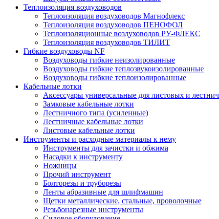
Теплоизоляция воздуховодов
Теплоизоляция воздуховодов Магнофлекс
Теплоизоляция воздуховодов ПЕНОФОЛ
Теплоизоляционные воздуховодов РУ-ФЛЕКС
Теплоизоляция воздуховодов ТИЛИТ
Гибкие воздуховоды NF
Воздуховоды гибкие неизолированные
Воздуховоды гибкие теплозвукоизолированные
Воздуховоды гибкие теплоизолированные
Кабельные лотки
Аксессуары универсальные для листовых и лестни
Замковые кабельные лотки
Лестничного типа (усиленные)
Лестничные кабельные лотки
Листовые кабельные лотки
Инструменты и расходные материалы к нему
Инструменты для зачистки и обжима
Насадки к инструменту
Ножницы
Прочий инструмент
Болторезы и труборезы
Ленты абразивные для шлифмашин
Щетки металлические, стальные, проволочные
Резьбонарезные инструменты
Силовое оборудование