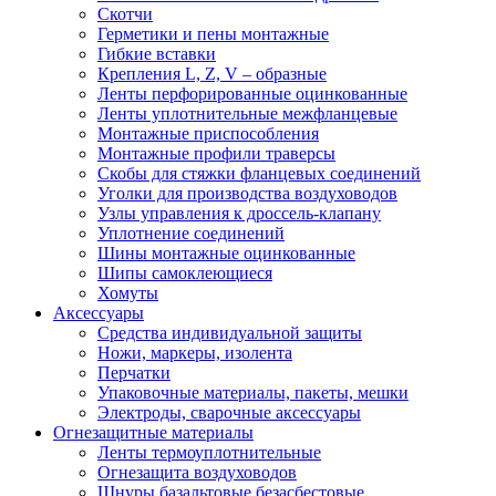
Скотчи
Герметики и пены монтажные
Гибкие вставки
Крепления L, Z, V – образные
Ленты перфорированные оцинкованные
Ленты уплотнительные межфланцевые
Монтажные приспособления
Монтажные профили траверсы
Скобы для стяжки фланцевых соединений
Уголки для производства воздуховодов
Узлы управления к дроссель-клапану
Уплотнение соединений
Шины монтажные оцинкованные
Шипы самоклеющиеся
Хомуты
Аксессуары
Средства индивидуальной защиты
Ножи, маркеры, изолента
Перчатки
Упаковочные материалы, пакеты, мешки
Электроды, сварочные аксессуары
Огнезащитные материалы
Ленты термоуплотнительные
Огнезащита воздуховодов
Шнуры базальтовые безасбестовые