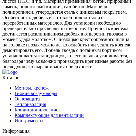
листов (ГКЛ) и т.д. Материал применения: бетон, природный
камень, полнотелый кирпич, газобетон. Материал:
полипропилен, углеродистая сталь с цинковым покрытием.
Особенности: дюбель изготовлен полностью из
переработанных материалов. Для установки необходимо
предварительно просверлить отверстие. Прочность крепежа
достигается расклиниванием дюбеля в отверстии гвоздем в
момент удара молотком. С помощью крестообразного шлица
на головке гвоздя можно легко ослабить или усилить крепеж,
демонтировать его. Дюбель-гвоздь с потайным бортиком
устанавливается «заподлицо», т.е. его шляпка утапливается,
благодаря чему возможно производить крепежные работы без
последующего выравнивания поверхности.
Каталог
Метизы, крепеж
Гибкие воздуховоды
Огнезащита
Теплоизоляция
Кондиционирование
Комплектующие для вентиляции
Инструменты
Информация