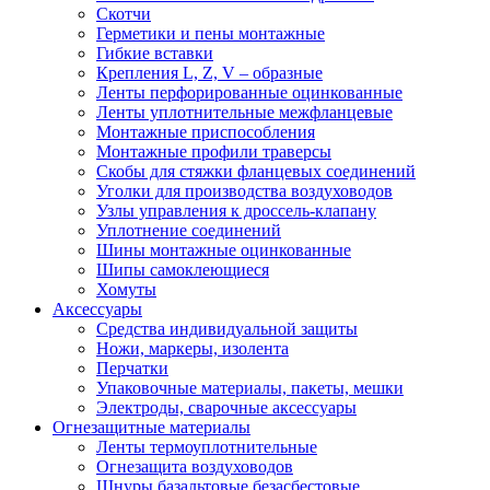
Скотчи
Герметики и пены монтажные
Гибкие вставки
Крепления L, Z, V – образные
Ленты перфорированные оцинкованные
Ленты уплотнительные межфланцевые
Монтажные приспособления
Монтажные профили траверсы
Скобы для стяжки фланцевых соединений
Уголки для производства воздуховодов
Узлы управления к дроссель-клапану
Уплотнение соединений
Шины монтажные оцинкованные
Шипы самоклеющиеся
Хомуты
Аксессуары
Средства индивидуальной защиты
Ножи, маркеры, изолента
Перчатки
Упаковочные материалы, пакеты, мешки
Электроды, сварочные аксессуары
Огнезащитные материалы
Ленты термоуплотнительные
Огнезащита воздуховодов
Шнуры базальтовые безасбестовые