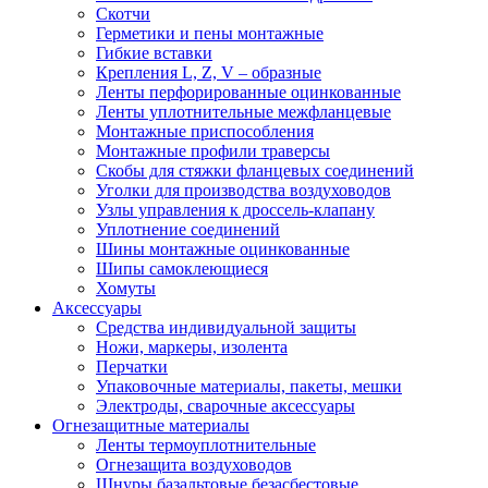
Скотчи
Герметики и пены монтажные
Гибкие вставки
Крепления L, Z, V – образные
Ленты перфорированные оцинкованные
Ленты уплотнительные межфланцевые
Монтажные приспособления
Монтажные профили траверсы
Скобы для стяжки фланцевых соединений
Уголки для производства воздуховодов
Узлы управления к дроссель-клапану
Уплотнение соединений
Шины монтажные оцинкованные
Шипы самоклеющиеся
Хомуты
Аксессуары
Средства индивидуальной защиты
Ножи, маркеры, изолента
Перчатки
Упаковочные материалы, пакеты, мешки
Электроды, сварочные аксессуары
Огнезащитные материалы
Ленты термоуплотнительные
Огнезащита воздуховодов
Шнуры базальтовые безасбестовые