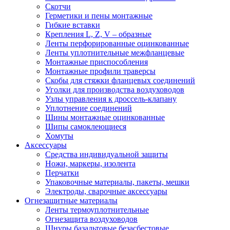
Скотчи
Герметики и пены монтажные
Гибкие вставки
Крепления L, Z, V – образные
Ленты перфорированные оцинкованные
Ленты уплотнительные межфланцевые
Монтажные приспособления
Монтажные профили траверсы
Скобы для стяжки фланцевых соединений
Уголки для производства воздуховодов
Узлы управления к дроссель-клапану
Уплотнение соединений
Шины монтажные оцинкованные
Шипы самоклеющиеся
Хомуты
Аксессуары
Средства индивидуальной защиты
Ножи, маркеры, изолента
Перчатки
Упаковочные материалы, пакеты, мешки
Электроды, сварочные аксессуары
Огнезащитные материалы
Ленты термоуплотнительные
Огнезащита воздуховодов
Шнуры базальтовые безасбестовые