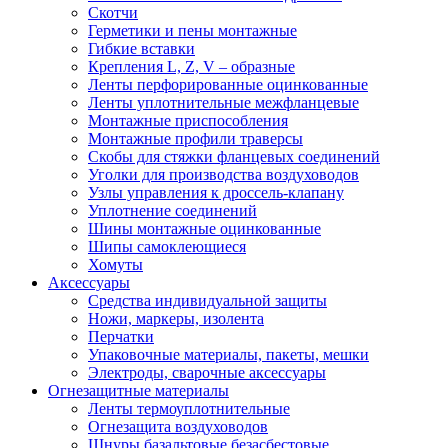
Скотчи
Герметики и пены монтажные
Гибкие вставки
Крепления L, Z, V – образные
Ленты перфорированные оцинкованные
Ленты уплотнительные межфланцевые
Монтажные приспособления
Монтажные профили траверсы
Скобы для стяжки фланцевых соединений
Уголки для производства воздуховодов
Узлы управления к дроссель-клапану
Уплотнение соединений
Шины монтажные оцинкованные
Шипы самоклеющиеся
Хомуты
Аксессуары
Средства индивидуальной защиты
Ножи, маркеры, изолента
Перчатки
Упаковочные материалы, пакеты, мешки
Электроды, сварочные аксессуары
Огнезащитные материалы
Ленты термоуплотнительные
Огнезащита воздуховодов
Шнуры базальтовые безасбестовые