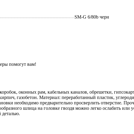
SM-G 6/80b черн
еры помогут вам!
оробок, оконных рам, кабельных каналов, обрешетки, гипсокарт
ирпич, газобетон. Материал: переработанный пластик, углерод
ановки необходимо предварительно просверлить отверстие. Про
образного шлица на головке гвоздя можно легко ослабить или у
 деталью.