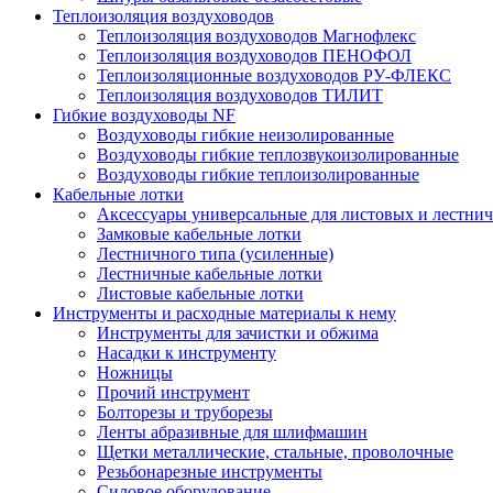
Теплоизоляция воздуховодов
Теплоизоляция воздуховодов Магнофлекс
Теплоизоляция воздуховодов ПЕНОФОЛ
Теплоизоляционные воздуховодов РУ-ФЛЕКС
Теплоизоляция воздуховодов ТИЛИТ
Гибкие воздуховоды NF
Воздуховоды гибкие неизолированные
Воздуховоды гибкие теплозвукоизолированные
Воздуховоды гибкие теплоизолированные
Кабельные лотки
Аксессуары универсальные для листовых и лестни
Замковые кабельные лотки
Лестничного типа (усиленные)
Лестничные кабельные лотки
Листовые кабельные лотки
Инструменты и расходные материалы к нему
Инструменты для зачистки и обжима
Насадки к инструменту
Ножницы
Прочий инструмент
Болторезы и труборезы
Ленты абразивные для шлифмашин
Щетки металлические, стальные, проволочные
Резьбонарезные инструменты
Силовое оборудование