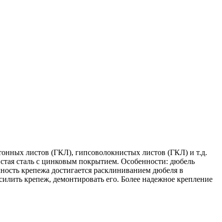
онных листов (ГКЛ), гипсоволокнистых листов (ГКЛ) и т.д.
истая сталь с цинковым покрытием. Особенности: дюбель
чность крепежа достигается расклиниванием дюбеля в
силить крепеж, демонтировать его. Более надежное крепление