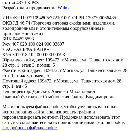
статьи 437 ГК РФ.
Разработка и продвижение
Waima
ИНН/КПП 9721094805/772101001 ОГРН 1207700066485
ОКВЭД 46.74 (Торговля оптовая скобяными изделиями,
водопроводным и отопительным оборудованием и
принадлежностями)
БИК 044525593
Р/сч 407 028 100 024 900 03607
в АО «АЛЬФА-БАНК»
К/сч 301 018 102 000 000 00593
Юридический адрес: 109472, г.Москва, ул. Ташкентская дом
28 стр. 1, этаж 3, помещ. 5
Фактический адрес: 109472, г.Москва, ул. Ташкентская дом 28
стр. 1, этаж 3, помещ. 5
Почтовый адрес: 109472, г.Москва, ул. Ташкентская дом 28
стр. 1, а/я 45
Ген. директор: Донских Алексей Михайлович
Главный бухгалтер: Семёновская Галина Владимировна
Мы используем файлы cookie, чтобы улучшить ваш опыт
использования сайта, анализировать трафик и
персонализировать контент. Продолжая использовать этот
сайт, вы соглашаетесь на использование нами файлов cookie.
Подробнее о файлах cookie
.