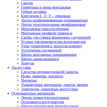
Скотчи
Герметики и пены монтажные
Гибкие вставки
Крепления L, Z, V – образные
Ленты перфорированные оцинкованные
Ленты уплотнительные межфланцевые
Монтажные приспособления
Монтажные профили траверсы
Скобы для стяжки фланцевых соединений
Уголки для производства воздуховодов
Узлы управления к дроссель-клапану
Уплотнение соединений
Шины монтажные оцинкованные
Шипы самоклеющиеся
Хомуты
Аксессуары
Средства индивидуальной защиты
Ножи, маркеры, изолента
Перчатки
Упаковочные материалы, пакеты, мешки
Электроды, сварочные аксессуары
Огнезащитные материалы
Ленты термоуплотнительные
Огнезащита воздуховодов
Шнуры базальтовые безасбестовые