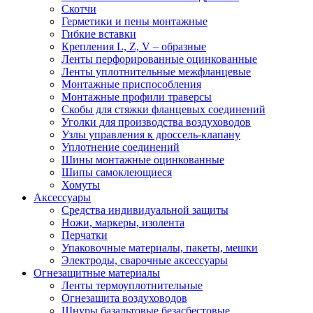
Скотчи
Герметики и пены монтажные
Гибкие вставки
Крепления L, Z, V – образные
Ленты перфорированные оцинкованные
Ленты уплотнительные межфланцевые
Монтажные приспособления
Монтажные профили траверсы
Скобы для стяжки фланцевых соединений
Уголки для производства воздуховодов
Узлы управления к дроссель-клапану
Уплотнение соединений
Шины монтажные оцинкованные
Шипы самоклеющиеся
Хомуты
Аксессуары
Средства индивидуальной защиты
Ножи, маркеры, изолента
Перчатки
Упаковочные материалы, пакеты, мешки
Электроды, сварочные аксессуары
Огнезащитные материалы
Ленты термоуплотнительные
Огнезащита воздуховодов
Шнуры базальтовые безасбестовые