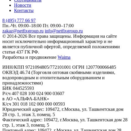
Новости
Контакты
8 (495) 777 66 97
Пн.-Чт. 09:00–18:00
Пт. 09:00–17:00
zakaz@netfixgroup.ru
info@netfixgroup.ru
© 2014-2026 Все права защищены. Информация на сайте
носит исключительно информационный характер и не
является публичной офертой, определяемой положениями
статьи 437 ГК РФ.
Разработка и продвижение
Waima
ИНН/КПП 9721094805/772101001 ОГРН 1207700066485
ОКВЭД 46.74 (Торговля оптовая скобяными изделиями,
водопроводным и отопительным оборудованием и
принадлежностями)
БИК 044525593
Р/сч 407 028 100 024 900 03607
в АО «АЛЬФА-БАНК»
К/сч 301 018 102 000 000 00593
Юридический адрес: 109472, г.Москва, ул. Ташкентская дом
28 стр. 1, этаж 3, помещ. 5
Фактический адрес: 109472, г.Москва, ул. Ташкентская дом 28
стр. 1, этаж 3, помещ. 5
Почтовый адрес: 109472, г.Москва, ул. Ташкентская дом 28