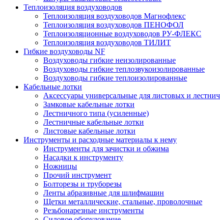
Теплоизоляция воздуховодов
Теплоизоляция воздуховодов Магнофлекс
Теплоизоляция воздуховодов ПЕНОФОЛ
Теплоизоляционные воздуховодов РУ-ФЛЕКС
Теплоизоляция воздуховодов ТИЛИТ
Гибкие воздуховоды NF
Воздуховоды гибкие неизолированные
Воздуховоды гибкие теплозвукоизолированные
Воздуховоды гибкие теплоизолированные
Кабельные лотки
Аксессуары универсальные для листовых и лестни
Замковые кабельные лотки
Лестничного типа (усиленные)
Лестничные кабельные лотки
Листовые кабельные лотки
Инструменты и расходные материалы к нему
Инструменты для зачистки и обжима
Насадки к инструменту
Ножницы
Прочий инструмент
Болторезы и труборезы
Ленты абразивные для шлифмашин
Щетки металлические, стальные, проволочные
Резьбонарезные инструменты
Силовое оборудование