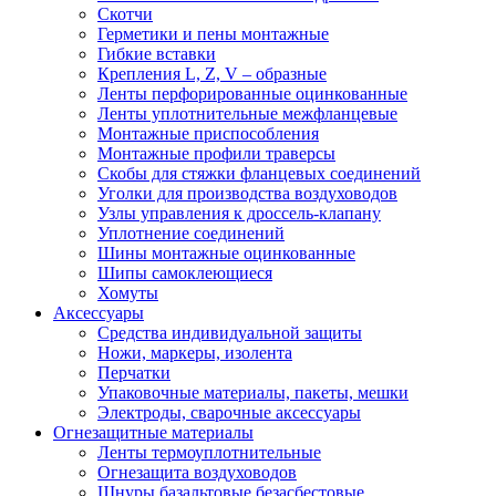
Скотчи
Герметики и пены монтажные
Гибкие вставки
Крепления L, Z, V – образные
Ленты перфорированные оцинкованные
Ленты уплотнительные межфланцевые
Монтажные приспособления
Монтажные профили траверсы
Скобы для стяжки фланцевых соединений
Уголки для производства воздуховодов
Узлы управления к дроссель-клапану
Уплотнение соединений
Шины монтажные оцинкованные
Шипы самоклеющиеся
Хомуты
Аксессуары
Средства индивидуальной защиты
Ножи, маркеры, изолента
Перчатки
Упаковочные материалы, пакеты, мешки
Электроды, сварочные аксессуары
Огнезащитные материалы
Ленты термоуплотнительные
Огнезащита воздуховодов
Шнуры базальтовые безасбестовые