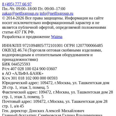
8 (495) 777 66 97
Пн.-Чт. 09:00–18:00
Пт. 09:00–17:00
zakaz@netfixgroup.ru
info@netfixgroup.ru
© 2014-2026 Все права защищены. Информация на сайте
носит исключительно информационный характер и не
является публичной офертой, определяемой положениями
статьи 437 ГК РФ.
Разработка и продвижение
Waima
ИНН/КПП 9721094805/772101001 ОГРН 1207700066485
ОКВЭД 46.74 (Торговля оптовая скобяными изделиями,
водопроводным и отопительным оборудованием и
принадлежностями)
БИК 044525593
Р/сч 407 028 100 024 900 03607
в АО «АЛЬФА-БАНК»
К/сч 301 018 102 000 000 00593
Юридический адрес: 109472, г.Москва, ул. Ташкентская дом
28 стр. 1, этаж 3, помещ. 5
Фактический адрес: 109472, г.Москва, ул. Ташкентская дом 28
стр. 1, этаж 3, помещ. 5
Почтовый адрес: 109472, г.Москва, ул. Ташкентская дом 28
стр. 1, а/я 45
Ген. директор: Донских Алексей Михайлович
Главный бухгалтер: Семёновская Галина Владимировна