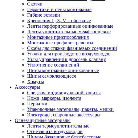
Скотчи
Герметики и пены монтажные
Гибкие вставки
Крепления L, Z, V – образные
Ленты перфорированные оцинкованные
Ленты уплотнительные межфланцевые
Монтажные приспособления
Монтажные профили траверсы
Скобы для стяжки фланцевых соединений
Уголки для производства воздуховодов
Узлы управления к дроссель-клапану
Уплотнение соединений
Шины монтажные оцинкованные
Шипы самоклеющиеся
Хомуты
Аксессуары
Средства индивидуальной защиты
Ножи, маркеры, изолента
Перчатки
Упаковочные материалы, пакеты, мешки
Электроды, сварочные аксессуары
Огнезащитные материалы
Ленты термоуплотнительные
Огнезащита воздуховодов
Шнуры базальтовые безасбестовые