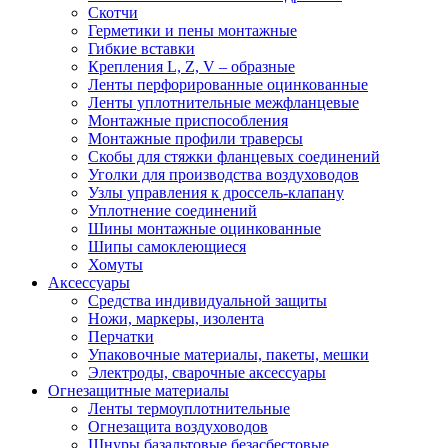
Скотчи
Герметики и пены монтажные
Гибкие вставки
Крепления L, Z, V – образные
Ленты перфорированные оцинкованные
Ленты уплотнительные межфланцевые
Монтажные приспособления
Монтажные профили траверсы
Скобы для стяжки фланцевых соединений
Уголки для производства воздуховодов
Узлы управления к дроссель-клапану
Уплотнение соединений
Шины монтажные оцинкованные
Шипы самоклеющиеся
Хомуты
Аксессуары
Средства индивидуальной защиты
Ножи, маркеры, изолента
Перчатки
Упаковочные материалы, пакеты, мешки
Электроды, сварочные аксессуары
Огнезащитные материалы
Ленты термоуплотнительные
Огнезащита воздуховодов
Шнуры базальтовые безасбестовые