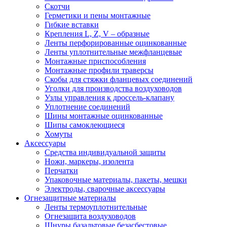
Скотчи
Герметики и пены монтажные
Гибкие вставки
Крепления L, Z, V – образные
Ленты перфорированные оцинкованные
Ленты уплотнительные межфланцевые
Монтажные приспособления
Монтажные профили траверсы
Скобы для стяжки фланцевых соединений
Уголки для производства воздуховодов
Узлы управления к дроссель-клапану
Уплотнение соединений
Шины монтажные оцинкованные
Шипы самоклеющиеся
Хомуты
Аксессуары
Средства индивидуальной защиты
Ножи, маркеры, изолента
Перчатки
Упаковочные материалы, пакеты, мешки
Электроды, сварочные аксессуары
Огнезащитные материалы
Ленты термоуплотнительные
Огнезащита воздуховодов
Шнуры базальтовые безасбестовые