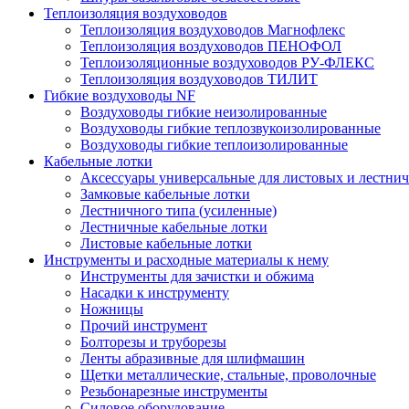
Теплоизоляция воздуховодов
Теплоизоляция воздуховодов Магнофлекс
Теплоизоляция воздуховодов ПЕНОФОЛ
Теплоизоляционные воздуховодов РУ-ФЛЕКС
Теплоизоляция воздуховодов ТИЛИТ
Гибкие воздуховоды NF
Воздуховоды гибкие неизолированные
Воздуховоды гибкие теплозвукоизолированные
Воздуховоды гибкие теплоизолированные
Кабельные лотки
Аксессуары универсальные для листовых и лестни
Замковые кабельные лотки
Лестничного типа (усиленные)
Лестничные кабельные лотки
Листовые кабельные лотки
Инструменты и расходные материалы к нему
Инструменты для зачистки и обжима
Насадки к инструменту
Ножницы
Прочий инструмент
Болторезы и труборезы
Ленты абразивные для шлифмашин
Щетки металлические, стальные, проволочные
Резьбонарезные инструменты
Силовое оборудование