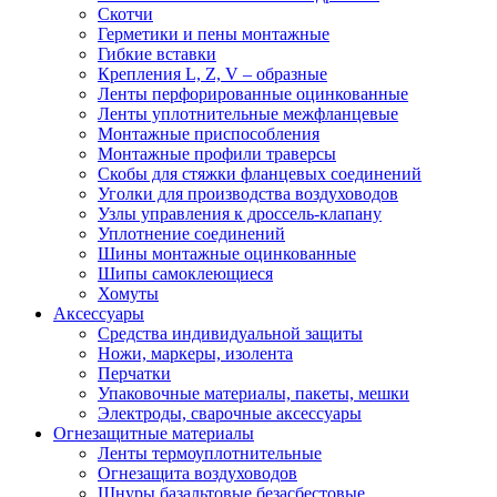
Скотчи
Герметики и пены монтажные
Гибкие вставки
Крепления L, Z, V – образные
Ленты перфорированные оцинкованные
Ленты уплотнительные межфланцевые
Монтажные приспособления
Монтажные профили траверсы
Скобы для стяжки фланцевых соединений
Уголки для производства воздуховодов
Узлы управления к дроссель-клапану
Уплотнение соединений
Шины монтажные оцинкованные
Шипы самоклеющиеся
Хомуты
Аксессуары
Средства индивидуальной защиты
Ножи, маркеры, изолента
Перчатки
Упаковочные материалы, пакеты, мешки
Электроды, сварочные аксессуары
Огнезащитные материалы
Ленты термоуплотнительные
Огнезащита воздуховодов
Шнуры базальтовые безасбестовые