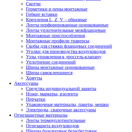
Скотчи
Герметики и пены монтажные
Гибкие вставки
Крепления L, Z, V – образные
Ленты перфорированные оцинкованные
Ленты уплотнительные межфланцевые
Монтажные приспособления
Монтажные профили траверсы
Скобы для стяжки фланцевых соединений
Уголки для производства воздуховодов
Узлы управления к дроссель-клапану
Уплотнение соединений
Шины монтажные оцинкованные
Шипы самоклеющиеся
Хомуты
Аксессуары
Средства индивидуальной защиты
Ножи, маркеры, изолента
Перчатки
Упаковочные материалы, пакеты, мешки
Электроды, сварочные аксессуары
Огнезащитные материалы
Ленты термоуплотнительные
Огнезащита воздуховодов
Шнуры базальтовые безасбестовые