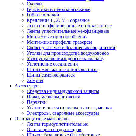
Скотчи
Герметики и пены монтажные
Гибкие вставки
Крепления L, Z, V – образные
Ленты перфорированные оцинкованные
Ленты уплотнительные межфланцевые
Монтажные приспособления
Монтажные профили траверсы
Скобы для стяжки фланцевых соединений
Уголки для производства воздуховодов
Узлы управления к дроссель-клапану
Уплотнение соединений
Шины монтажные оцинкованные
Шипы самоклеющиеся
Хомуты
Аксессуары
Средства индивидуальной защиты
Ножи, маркеры, изолента
Перчатки
Упаковочные материалы, пакеты, мешки
Электроды, сварочные аксессуары
Огнезащитные материалы
Ленты термоуплотнительные
Огнезащита воздуховодов
Шнуры базальтовые безасбестовые