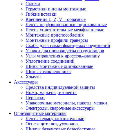
Скотчи
Герметики и пены монтажные
Гибкие вставки
Крепления L, Z, V – образные
Ленты перфорированные оцинкованные
Ленты уплотнительные межфланцевые
Монтажные приспособления
Монтажные профили траверсы
Скобы для стяжки фланцевых соединений
Уголки для производства воздуховодов
Узлы управления к дроссель-клапану
Уплотнение соединений
Шины монтажные оцинкованные
Шипы самоклеющиеся
Хомуты
Аксессуары
Средства индивидуальной защиты
Ножи, маркеры, изолента
Перчатки
Упаковочные материалы, пакеты, мешки
Электроды, сварочные аксессуары
Огнезащитные материалы
Ленты термоуплотнительные
Огнезащита воздуховодов
Шнуры базальтовые безасбестовые