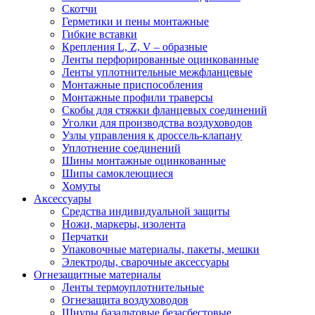
Скотчи
Герметики и пены монтажные
Гибкие вставки
Крепления L, Z, V – образные
Ленты перфорированные оцинкованные
Ленты уплотнительные межфланцевые
Монтажные приспособления
Монтажные профили траверсы
Скобы для стяжки фланцевых соединений
Уголки для производства воздуховодов
Узлы управления к дроссель-клапану
Уплотнение соединений
Шины монтажные оцинкованные
Шипы самоклеющиеся
Хомуты
Аксессуары
Средства индивидуальной защиты
Ножи, маркеры, изолента
Перчатки
Упаковочные материалы, пакеты, мешки
Электроды, сварочные аксессуары
Огнезащитные материалы
Ленты термоуплотнительные
Огнезащита воздуховодов
Шнуры базальтовые безасбестовые