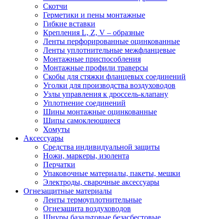
Скотчи
Герметики и пены монтажные
Гибкие вставки
Крепления L, Z, V – образные
Ленты перфорированные оцинкованные
Ленты уплотнительные межфланцевые
Монтажные приспособления
Монтажные профили траверсы
Скобы для стяжки фланцевых соединений
Уголки для производства воздуховодов
Узлы управления к дроссель-клапану
Уплотнение соединений
Шины монтажные оцинкованные
Шипы самоклеющиеся
Хомуты
Аксессуары
Средства индивидуальной защиты
Ножи, маркеры, изолента
Перчатки
Упаковочные материалы, пакеты, мешки
Электроды, сварочные аксессуары
Огнезащитные материалы
Ленты термоуплотнительные
Огнезащита воздуховодов
Шнуры базальтовые безасбестовые